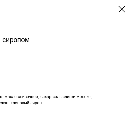
 сиропом
ое, масло сливочное, сахар,соль,сливки,молоко,
екан, кленовый сироп