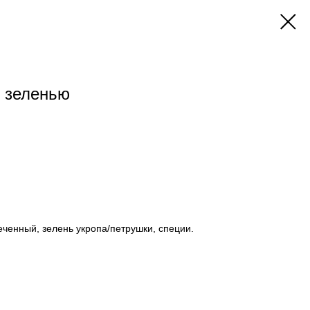
 зеленью
еченный, зелень укропа/петрушки, специи.